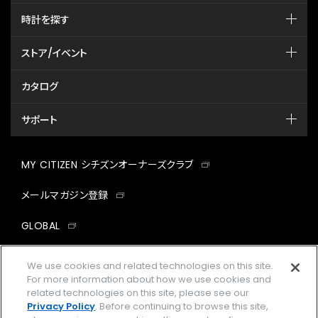
時計を探す
ストア/イベント
カタログ
サポート
MY CITIZEN シチズンオーナーズクラブ
メールマガジン登録
GLOBAL
facebook
instagram
twitter
yout
We use cookies and related technologies on this site.
For more information about how we use cookies and
related technologies on this site, please see our
Privacy Policy
. Before continuing to browse this site,