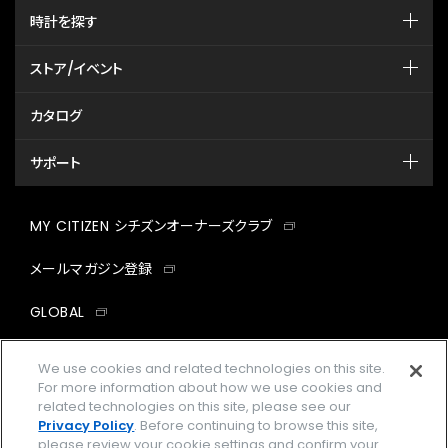
時計を探す
ストア/イベント
カタログ
サポート
MY CITIZEN シチズンオーナーズクラブ
メールマガジン登録
GLOBAL
facebook
instagram
twitter
yout
We use cookies and related technologies on this site.
For more information about how we use cookies and
related technologies on this site, please see our
Privacy Policy
. Before continuing to browse this site,
please review your cookie settings and confirm your