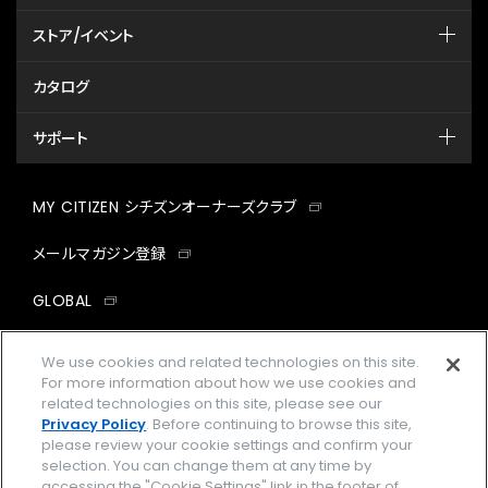
ストア/イベント
カタログ
サポート
MY CITIZEN シチズンオーナーズクラブ
メールマガジン登録
GLOBAL
facebook
instagram
twitter
yout
We use cookies and related technologies on this site.
For more information about how we use cookies and
related technologies on this site, please see our
Privacy Policy
. Before continuing to browse this site,
please review your cookie settings and confirm your
企業情報
ご利用規約
selection. You can change them at any time by
accessing the "Cookie Settings" link in the footer of