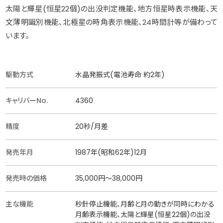
太陽と輝星(恒星22個)の出没判定機能、地方恒星時表示機能、天
文薄明識別機能、北極星の時角表示機能、24時間計等が備わって
います。
駆動方式
水晶発振式(電池寿命 約2年)
キャリバーNo.
4360
精度
20秒/月差
発売年月
1987年(昭和62年)12月
発売時の価格
35,000円〜38,000円
主な機能
秒針停止機能、月齢と月の動きが同時にわかる
月齢表示機能、太陽と輝星(恒星22個)の出没