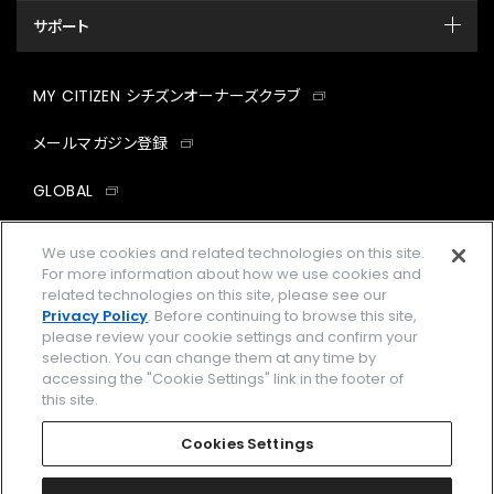
サポート
MY CITIZEN シチズンオーナーズクラブ
メールマガジン登録
GLOBAL
facebook
instagram
twitter
yout
We use cookies and related technologies on this site.
For more information about how we use cookies and
related technologies on this site, please see our
Privacy Policy
. Before continuing to browse this site,
please review your cookie settings and confirm your
企業情報
ご利用規約
selection. You can change them at any time by
accessing the "Cookie Settings" link in the footer of
プライバシーポリシー
Cookies Settings
this site.
特定商取引法に基づく表示
Cookies Settings
Amazon PayはAmazon.com, Inc.またはその関連会社の商標です。
楽天ペイは楽天株式会社の登録商標です。