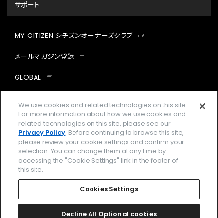
サポート
MY CITIZEN シチズンオーナーズクラブ
メールマガジン登録
GLOBAL
facebook
instagram
twitter
yout
We use cookies and related technologies on this site.
For more information about how we use cookies and
related technologies on this site, please see our
Privacy Policy
. Before continuing to browse this site,
please review your cookie settings and confirm your
企業情報
ご利用規約
selection. You can change them at any time by
accessing the "Cookie Settings" link in the footer of
プライバシーポリシー
Cookies Settings
this site.
特定商取引法に基づく表示
Cookies Settings
Amazon PayはAmazon.com, Inc.またはその関連会社の商標です。
楽天ペイは楽天株式会社の登録商標です。
Decline All Optional cookies