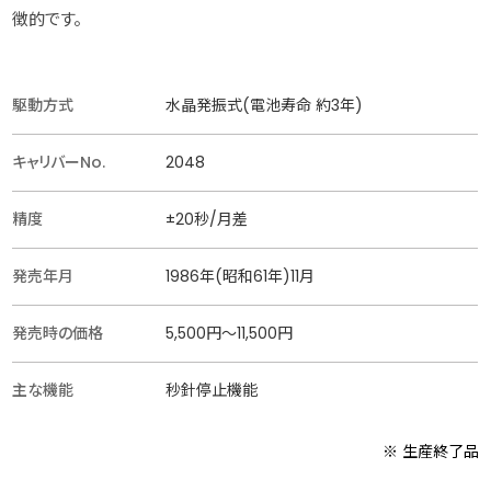
徴的です。
駆動方式
水晶発振式(電池寿命 約3年)
キャリバーNo.
2048
精度
±20秒/月差
発売年月
1986年(昭和61年)11月
発売時の価格
5,500円〜11,500円
主な機能
秒針停止機能
※ 生産終了品