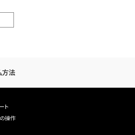
払方法
ート
の操作