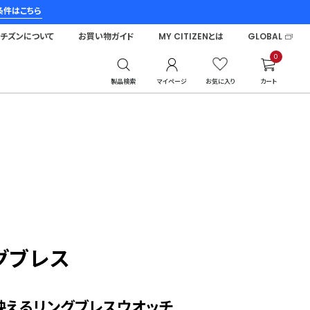
条件はこちら
シチズンについて
お買い物ガイド
MY CITIZENとは
GLOBAL
0
製品検索
マイページ
お気に入り
カート
グブレス
映えるリングブレスウオッチ