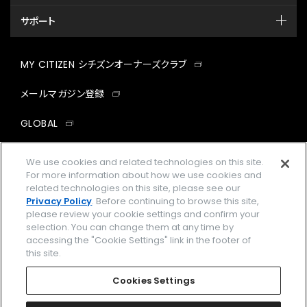
サポート
MY CITIZEN シチズンオーナーズクラブ
メールマガジン登録
GLOBAL
facebook
instagram
twitter
yout
We use cookies and related technologies on this site.
For more information about how we use cookies and
related technologies on this site, please see our
Privacy Policy
. Before continuing to browse this site,
please review your cookie settings and confirm your
企業情報
ご利用規約
selection. You can change them at any time by
accessing the "Cookie Settings" link in the footer of
プライバシーポリシー
Cookies Settings
this site.
特定商取引法に基づく表示
Cookies Settings
Amazon PayはAmazon.com, Inc.またはその関連会社の商標です。