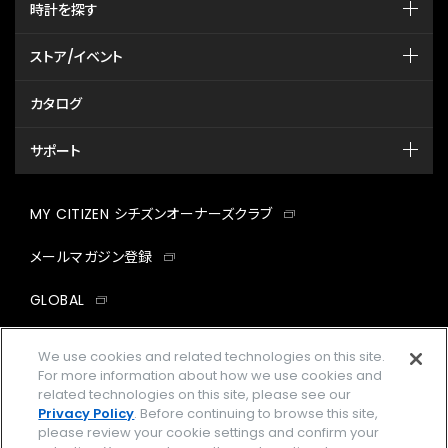
時計を探す
ストア/イベント
カタログ
サポート
MY CITIZEN シチズンオーナーズクラブ
メールマガジン登録
GLOBAL
facebook
instagram
twitter
yout
We use cookies and related technologies on this site.
For more information about how we use cookies and
related technologies on this site, please see our
Privacy Policy
. Before continuing to browse this site,
please review your cookie settings and confirm your
企業情報
ご利用規約