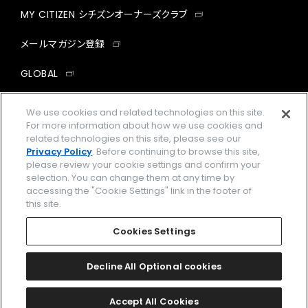
MY CITIZEN シチズンオーナーズクラブ
メールマガジン登録
GLOBAL
facebook
instagram
twitter
yout
We use cookies and related technologies on this site.
For more information about how we use cookies and
related technologies on this site, please see our
Privacy Policy
. Before continuing to browse this site,
please review your cookie settings and confirm your
企業情報
ご利用規約
selection. You can change them at any time by
accessing the "Cookie Settings" link in the footer of
プライバシーポリシー
Cookies Settings
this site.
特定商取引法に基づく表示
Cookies Settings
Amazon PayはAmazon.com, Inc.またはその関連会社の商標です。
楽天ペイは楽天株式会社の登録商標です。
Decline All Optional cookies
©
2026 CITIZEN WATCH CO., LTD.
Accept All Cookies