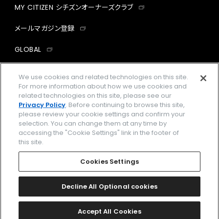
MY CITIZEN シチズンオーナーズクラブ
メールマガジン登録
GLOBAL
facebook
instagram
twitter
yout
We use cookies and related technologies on this site.
For more information about how we use cookies and
related technologies on this site, please see our
Privacy Policy
. Before continuing to browse this site,
please review your cookie settings and confirm your
企業情報
ご利用規約
selection. You can change them at any time by
accessing the "Cookie Settings" link in the footer of
プライバシーポリシー
Cookies Settings
this site.
特定商取引法に基づく表示
Cookies Settings
Amazon PayはAmazon.com, Inc.またはその関連会社の商標です。
楽天ペイは楽天株式会社の登録商標です。
Decline All Optional cookies
©
2026 CITIZEN WATCH CO., LTD.
Accept All Cookies