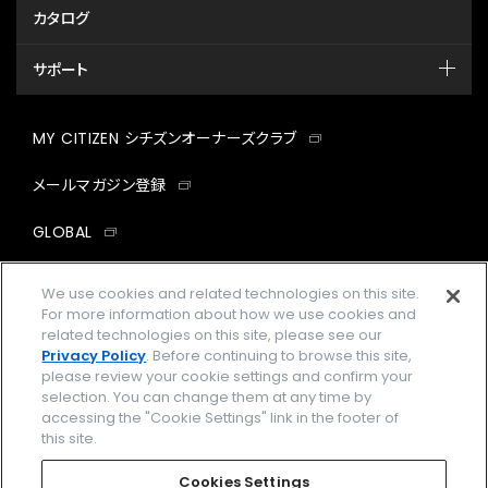
カタログ
サポート
MY CITIZEN シチズンオーナーズクラブ
メールマガジン登録
GLOBAL
facebook
instagram
twitter
yout
We use cookies and related technologies on this site.
For more information about how we use cookies and
related technologies on this site, please see our
Privacy Policy
. Before continuing to browse this site,
please review your cookie settings and confirm your
企業情報
ご利用規約
selection. You can change them at any time by
accessing the "Cookie Settings" link in the footer of
プライバシーポリシー
Cookies Settings
this site.
特定商取引法に基づく表示
Cookies Settings