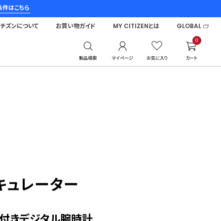
条件はこちら
シチズンについて
お買い物ガイド
MY CITIZENとは
GLOBAL
0
製品検索
マイページ
お気に入り
カート
キュレーター
付きデジタル腕時計