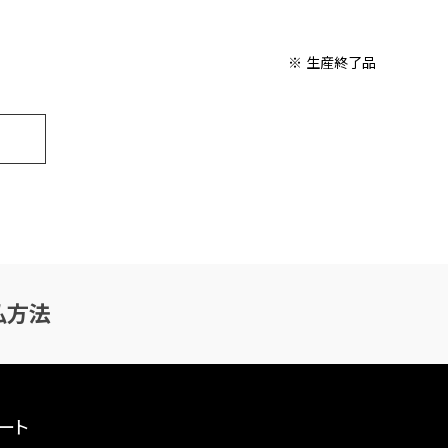
※ 生産終了品
払方法
ート