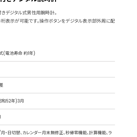
付きデジタル式男性用腕時計。
8桁表示が可能です。操作ボタンをデジタル表示部外周に配
。
(電池寿命 約1年)
月差
昭和52年)3月
円
秒/月・日切替、カレンダー月末無修正、秒帰零機能、計算機能、ラ