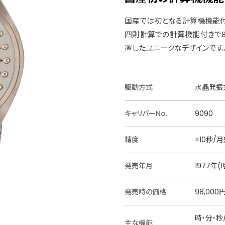
国産では初となる計算機機能
四則計算での計算機能付きで
置したユニークなデザインです
駆動方式
水晶発振式
キャリバーNo.
9090
精度
±10秒/
発売年月
1977年(
発売時の価格
98,000
時・分・
主な機能