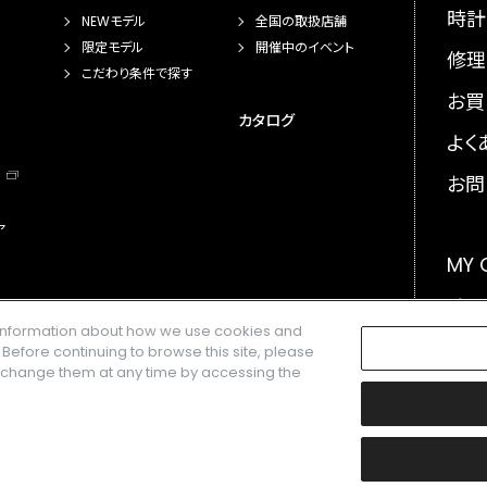
時計
NEWモデル
全国の取扱店舗
限定モデル
開催中のイベント
修理
こだわり条件で探す
お買
カタログ
よく
お問
ア
MY
メー
e information about how we use cookies and
GLO
. Before continuing to browse this site, please
n change them at any time by accessing the
楽天株式会社の登録商標です。