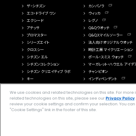
ザ・シチズン
カンパノラ
エコ・ドライブ ワン
ウィッカ
エクシード
レグノ
アテッサ
Q&Qウオッチ
プロマスター
Q&Qスマイルソーラー
シリーズエイト
法人向けオリジナルウオッチ
クロスシー
時計工房 マイクリエーション
シチズン エル
ポール・スミス ウォッチ
シチズンコレクション
マーガレット・ハウエル アイデ
シチズン クリエイティブ ラボ
チャンピオン
キー
インディペンデント
FTS（カスタマイズ腕時計）
We use cookies and related technologies on this site. For mor
related technologies on this site, please see our
Privacy Policy
review your cookie settings and confirm your selection. You ca
"Cookie Settings" link in the footer of this site.
Amazon PayはAmazon.com, Inc.またはその関連会社の商標です。楽天ペイは