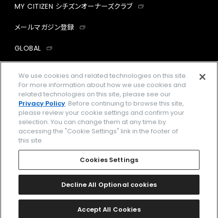
MY CITIZEN シチズンオーナーズクラブ
メールマガジン登録
GLOBAL
facebook
instagram
twitter
yout
We use cookies and related technologies on this site.
For more information about how we use cookies and
related technologies on this site, please see our
Privacy Policy
. Before continuing to browse this site,
please review your cookie settings and confirm your
企業情報
ご利用規約
selection. You can change them at any time by
accessing the "Cookie Settings" link in the footer of
プライバシーポリシー
Cookies Settings
this site.
特定商取引法に基づく表示
Cookies Settings
Amazon PayはAmazon.com, Inc.またはその関連会社の商標です。
楽天ペイは楽天株式会社の登録商標です。
Decline All Optional cookies
©
2026 CITIZEN WATCH CO., LTD.
Accept All Cookies