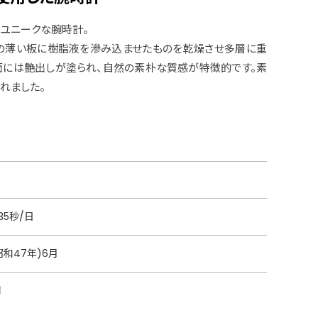
たユニークな腕時計。
mの薄い板に樹脂液を滲み込ませたものを乾燥させ多層に重
面には艶出しが塗られ、自然の素朴な質感が特徴的です。素
れました。
35秒/日
(昭和47年)6月
円