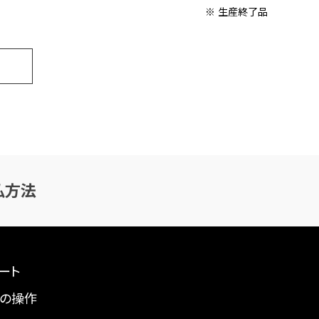
※ 生産終了品
払方法
ート
の操作