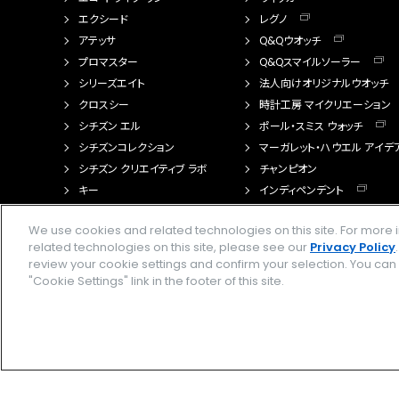
エクシード
レグノ
アテッサ
Q&Qウオッチ
プロマスター
Q&Qスマイルソーラー
シリーズエイト
法人向けオリジナルウオッチ
クロスシー
時計工房 マイクリエーション
シチズン エル
ポール・スミス ウォッチ
シチズンコレクション
マーガレット・ハウエル アイデ
シチズン クリエイティブ ラボ
チャンピオン
キー
インディペンデント
FTS（カスタマイズ腕時計）
We use cookies and related technologies on this site. For mor
related technologies on this site, please see our
Privacy Policy
review your cookie settings and confirm your selection. You ca
"Cookie Settings" link in the footer of this site.
Amazon PayはAmazon.com, Inc.またはその関連会社の商標です。楽天ペイは
企業情報
ご利用規約
プライバシーポリシー
Cookies S