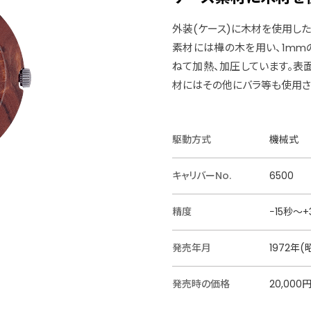
外装(ケース)に木材を使用し
素材には樺の木を用い、1m
ねて加熱、加圧しています。表
材にはその他にバラ等も使用さ
駆動方式
機械式
キャリバーNo.
6500
精度
−15秒〜+
発売年月
1972年
発売時の価格
20,000