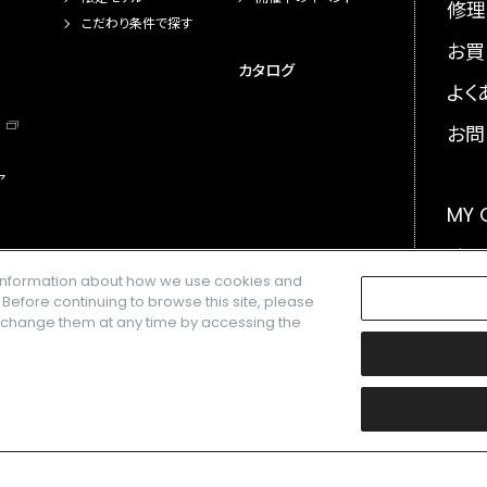
修理
こだわり条件で探す
お買
カタログ
よく
お問
ア
MY
メー
e information about how we use cookies and
GLO
. Before continuing to browse this site, please
n change them at any time by accessing the
楽天株式会社の登録商標です。
特定商取引法に基づく表示
ettings