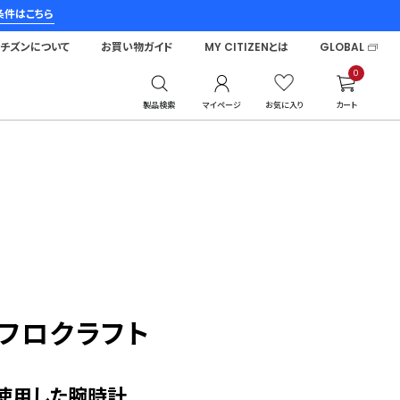
条件はこちら
シチズンについて
お買い物ガイド
MY CITIZENとは
GLOBAL
0
製品検索
マイページ
お気に入り
カート
アフロクラフト
使用した腕時計