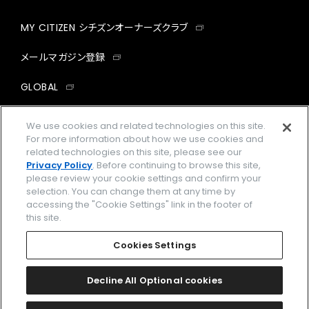
MY CITIZEN シチズンオーナーズクラブ
メールマガジン登録
GLOBAL
facebook
instagram
twitter
yout
We use cookies and related technologies on this site.
For more information about how we use cookies and
related technologies on this site, please see our
Privacy Policy
. Before continuing to browse this site,
please review your cookie settings and confirm your
企業情報
ご利用規約
selection. You can change them at any time by
accessing the "Cookie Settings" link in the footer of
プライバシーポリシー
Cookies Settings
this site.
特定商取引法に基づく表示
Cookies Settings
Amazon PayはAmazon.com, Inc.またはその関連会社の商標です。
楽天ペイは楽天株式会社の登録商標です。
Decline All Optional cookies