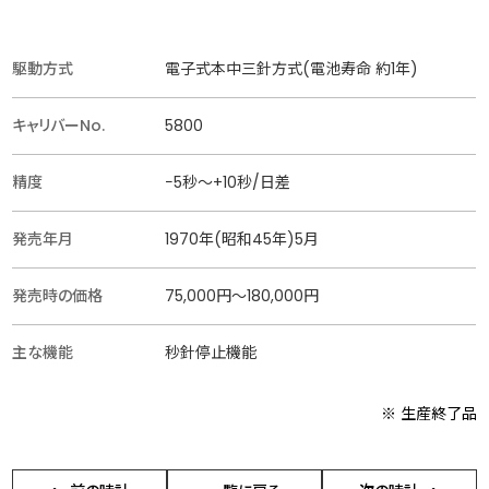
駆動方式
電子式本中三針方式(電池寿命 約1年)
キャリバーNo.
5800
精度
−5秒〜+10秒/日差
発売年月
1970年(昭和45年)5月
発売時の価格
75,000円〜180,000円
主な機能
秒針停止機能
※ 生産終了品