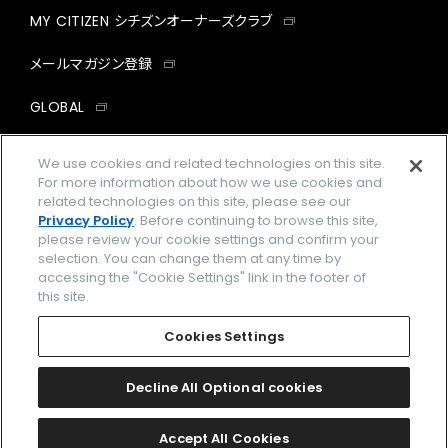
MY CITIZEN シチズンオーナーズクラブ
メールマガジン登録
GLOBAL
facebook
instagram
twitter
yout
We use cookies and related technologies on this site.
For more information about how we use cookies and
related technologies on this site, please see our
Privacy Policy
. Before continuing to browse this site,
please review your cookie settings and confirm your
企業情報
ご利用規約
selection. You can change them at any time by
accessing the "Cookie Settings" link in the footer of
プライバシーポリシー
Cookies Settings
this site.
特定商取引法に基づく表示
Cookies Settings
Amazon PayはAmazon.com, Inc.またはその関連会社の商標です。
楽天ペイは楽天株式会社の登録商標です。
Decline All Optional cookies
©
2026 CITIZEN WATCH CO., LTD.
Accept All Cookies