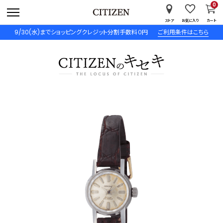
0
ストア
お気に入り
カート
9/30(水)までショッピングクレジット分割手数料０円
ご利用条件はこちら