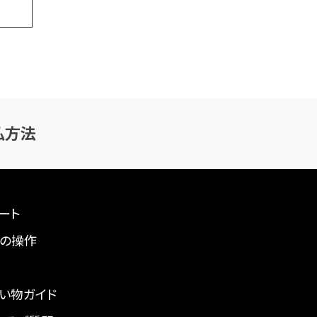
払方法
ート
の操作
い物ガイド