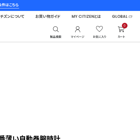
条件はこちら
シチズンについて
お買い物ガイド
MY CITIZENとは
GLOBAL
0
製品検索
マイページ
お気に入り
カート
一番薄い自動巻腕時計