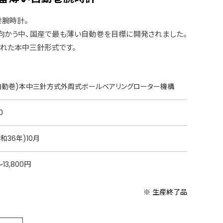
腕時計。
向かう中、国産で最も薄い自動巻を目標に開発されました。
れた本中三針形式です。
自動巻)本中三針方式外周式ボールベアリングローター機構
0
昭和36年)10月
〜13,800円
※ 生産終了品