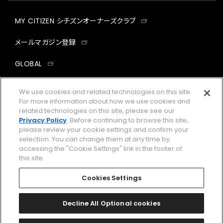
MY CITIZEN シチズンオーナーズクラブ
メールマガジン登録
GLOBAL
facebook
instagram
twitter
yout
We use cookies and related technologies on this site.
For more information about how we use cookies and
related technologies on this site, please see our
Privacy Policy
. Before continuing to browse this site,
please review your cookie settings and confirm your
企業情報
ご利用規約
selection. You can change them at any time by
accessing the "Cookie Settings" link in the footer of
プライバシーポリシー
Cookies Settings
this site.
特定商取引法に基づく表示
Cookies Settings
Amazon PayはAmazon.com, Inc.またはその関連会社の商標です。
楽天ペイは楽天株式会社の登録商標です。
Decline All Optional cookies