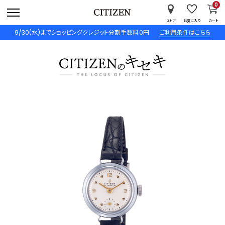
0
ストア
お気に入り
カート
9/30(水)までショッピングクレジット分割手数料０円
ご利用条件はこちら