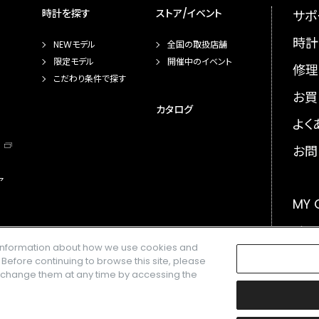
時計を探す
ストア/イベント
サポ
時計
NEWモデル
全国の取扱店舗
限定モデル
開催中のイベント
修理
こだわり条件で探す
お買
カタログ
よく
お問
ア
MY
メー
e information about how we use cookies and
GLO
. Before continuing to browse this site, please
n change them at any time by accessing the