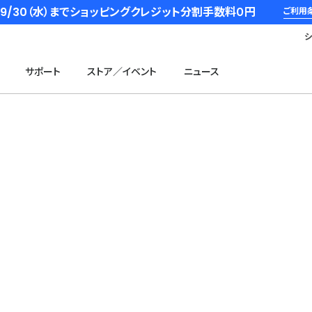
6/9/30（水）までショッピングクレジット分割手数料０円
ご利用
サポート
ストア／イベント
ニュース