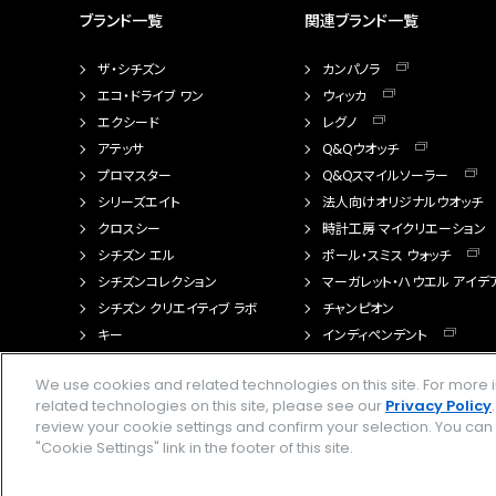
ブランド一覧
関連ブランド一覧
ザ・シチズン
カンパノラ
エコ・ドライブ ワン
ウィッカ
エクシード
レグノ
アテッサ
Q&Qウオッチ
プロマスター
Q&Qスマイルソーラー
シリーズエイト
法人向けオリジナルウオッチ
クロスシー
時計工房 マイクリエーション
シチズン エル
ポール・スミス ウォッチ
シチズンコレクション
マーガレット・ハウエル アイデ
シチズン クリエイティブ ラボ
チャンピオン
キー
インディペンデント
FTS（カスタマイズ腕時計）
We use cookies and related technologies on this site. For mor
related technologies on this site, please see our
Privacy Policy
review your cookie settings and confirm your selection. You ca
"Cookie Settings" link in the footer of this site.