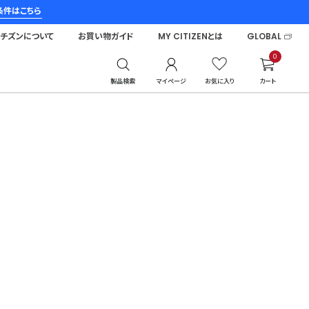
条件はこちら
シチズンについて
お買い物ガイド
MY CITIZENとは
GLOBAL
0
製品検索
マイページ
お気に入り
カート