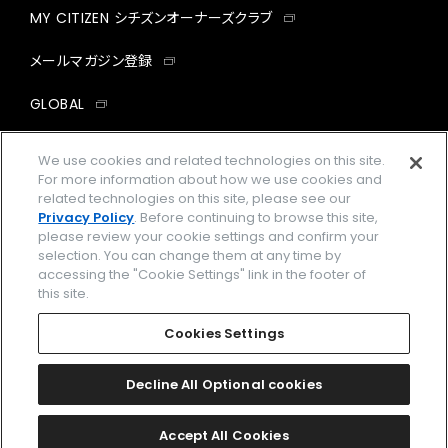
MY CITIZEN シチズンオーナーズクラブ
メールマガジン登録
GLOBAL
facebook
instagram
twitter
yout
We use cookies and related technologies on this site.
For more information about how we use cookies and
related technologies on this site, please see our
Privacy Policy
. Before continuing to browse this site,
please review your cookie settings and confirm your
企業情報
ご利用規約
selection. You can change them at any time by
accessing the "Cookie Settings" link in the footer of
プライバシーポリシー
Cookies Settings
this site.
特定商取引法に基づく表示
Cookies Settings
Amazon PayはAmazon.com, Inc.またはその関連会社の商標です。
楽天ペイは楽天株式会社の登録商標です。
Decline All Optional cookies
©
2026 CITIZEN WATCH CO., LTD.
Accept All Cookies