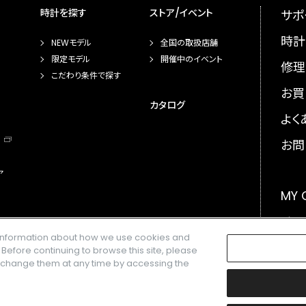
時計を探す
ストア/イベント
サポ
時計
NEWモデル
全国の取扱店舗
限定モデル
開催中のイベント
修理
こだわり条件で探す
お買
カタログ
よく
お問
ア
MY
メー
e information about how we use cookies and
GLO
. Before continuing to browse this site, please
n change them at any time by accessing the