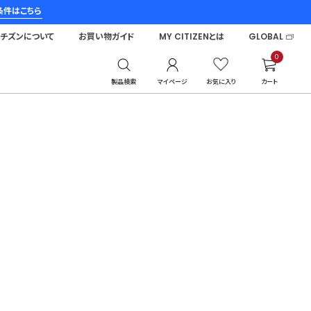
条件はこちら
シチズンについて
お買い物ガイド
MY CITIZENとは
GLOBAL
0
製品検索
マイページ
お気に入り
カート