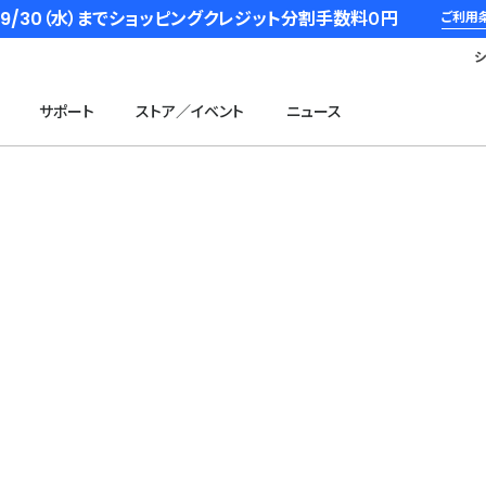
6/9/30（水）までショッピングクレジット分割手数料０円
ご利用
サポート
ストア／イベント
ニュース