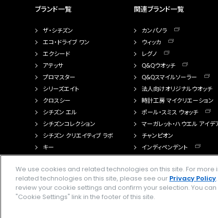
ブランド一覧
関連ブランド一覧
ザ・シチズン
カンパノラ
エコ・ドライブ ワン
ウィッカ
エクシード
レグノ
アテッサ
Q&Qウオッチ
プロマスター
Q&Qスマイルソーラー
シリーズエイト
法人向けオリジナルウオッチ
クロスシー
時計工房 マイクリエーション
シチズン エル
ポール・スミス ウォッチ
シチズンコレクション
マーガレット・ハウエル アイデ
シチズン クリエイティブ ラボ
チャンピオン
キー
インディペンデント
FTS（カスタマイズ腕時計）
We use cookies and related technologies on this site. For mor
related technologies on this site, please see our
Privacy Policy
review your cookie settings and confirm your selection. You ca
"Cookie Settings" link in the footer of this site.