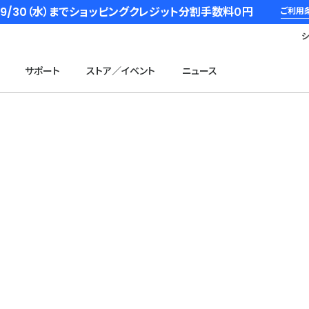
6/9/30（水）までショッピングクレジット分割手数料０円
ご利用
サポート
ストア／イベント
ニュース