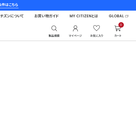
条件はこちら
シチズンについて
お買い物ガイド
MY CITIZENとは
GLOBAL
0
製品検索
マイページ
お気に入り
カート