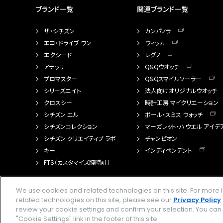
ブランド一覧
関連ブランド一覧
ザ・シチズン
カンパノラ
エコ・ドライブ ワン
ウィッカ
エクシード
レグノ
アテッサ
Q&Qウオッチ
プロマスター
Q&Qスマイルソーラー
シリーズエイト
法人向けオリジナルウオッチ
クロスシー
時計工房 マイクリエーション
シチズン エル
ポール・スミス ウォッチ
シチズンコレクション
マーガレット・ハウエル アイデ
シチズン クリエイティブ ラボ
チャンピオン
キー
インディペンデント
FTS（カスタマイズ腕時計）
We use cookies and related technologies on this site. For mor
related technologies on this site, please see our
Privacy Policy
review your cookie settings and confirm your selection. You ca
"Cookie Settings" link in the footer of this site.