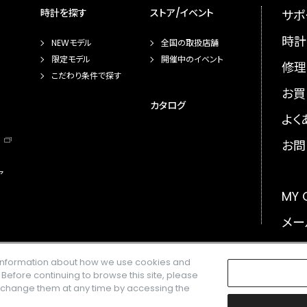
時計を探す
ストア/イベント
サポ
時計
NEWモデル
全国の取扱店舗
限定モデル
開催中のイベント
修理
こだわり条件で探す
お買
カタログ
よく
お問
ア
MY
メー
GLO
e information about how we use cookies and
. Before continuing to browse this site, please
n change them at any time by accessing the