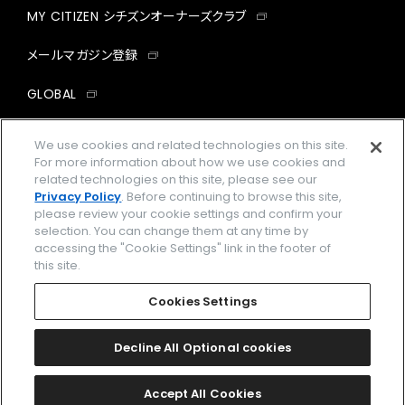
MY CITIZEN シチズンオーナーズクラブ
メールマガジン登録
GLOBAL
facebook
instagram
twitter
yout
We use cookies and related technologies on this site.
For more information about how we use cookies and
related technologies on this site, please see our
Privacy Policy
. Before continuing to browse this site,
please review your cookie settings and confirm your
企業情報
ご利用規約
selection. You can change them at any time by
accessing the "Cookie Settings" link in the footer of
プライバシーポリシー
Cookies Settings
this site.
特定商取引法に基づく表示
Cookies Settings
Amazon PayはAmazon.com, Inc.またはその関連会社の商標です。
楽天ペイは楽天株式会社の登録商標です。
Decline All Optional cookies
©
2026 CITIZEN WATCH CO., LTD.
Accept All Cookies