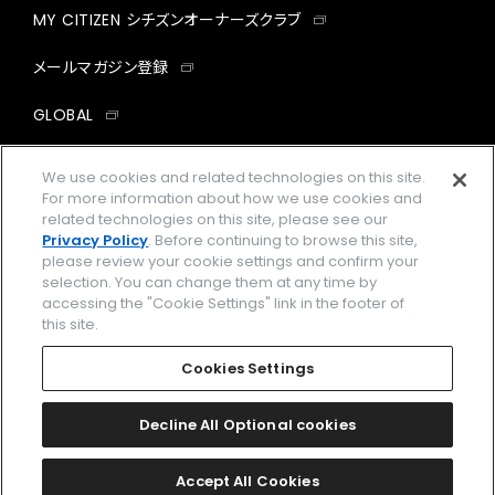
MY CITIZEN シチズンオーナーズクラブ
メールマガジン登録
GLOBAL
facebook
instagram
twitter
yout
We use cookies and related technologies on this site.
For more information about how we use cookies and
related technologies on this site, please see our
Privacy Policy
. Before continuing to browse this site,
please review your cookie settings and confirm your
企業情報
ご利用規約
selection. You can change them at any time by
accessing the "Cookie Settings" link in the footer of
プライバシーポリシー
Cookies Settings
this site.
特定商取引法に基づく表示
Cookies Settings
Amazon PayはAmazon.com, Inc.またはその関連会社の商標です。
楽天ペイは楽天株式会社の登録商標です。
Decline All Optional cookies
©
2026 CITIZEN WATCH CO., LTD.
Accept All Cookies