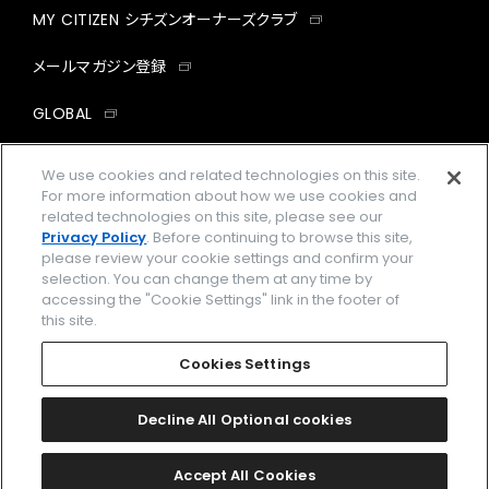
MY CITIZEN シチズンオーナーズクラブ
メールマガジン登録
GLOBAL
facebook
instagram
twitter
yout
We use cookies and related technologies on this site.
For more information about how we use cookies and
related technologies on this site, please see our
Privacy Policy
. Before continuing to browse this site,
please review your cookie settings and confirm your
企業情報
ご利用規約
selection. You can change them at any time by
accessing the "Cookie Settings" link in the footer of
プライバシーポリシー
Cookies Settings
this site.
特定商取引法に基づく表示
Cookies Settings
Amazon PayはAmazon.com, Inc.またはその関連会社の商標です。
楽天ペイは楽天株式会社の登録商標です。
Decline All Optional cookies
©
2026 CITIZEN WATCH CO., LTD.
Accept All Cookies