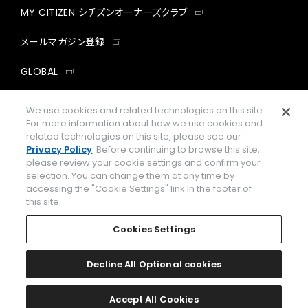
MY CITIZEN シチズンオーナーズクラブ
メールマガジン登録
GLOBAL
facebook
instagram
twitter
yout
We use cookies and related technologies on this site.
For more information about how we use cookies and
related technologies on this site, please see our
Privacy Policy
. Before continuing to browse this site,
please review your cookie settings and confirm your
企業情報
ご利用規約
selection. You can change them at any time by
accessing the "Cookie Settings" link in the footer of
プライバシーポリシー
Cookies Settings
this site.
特定商取引法に基づく表示
Cookies Settings
Amazon PayはAmazon.com, Inc.またはその関連会社の商標です。
楽天ペイは楽天株式会社の登録商標です。
Decline All Optional cookies
©
2026 CITIZEN WATCH CO., LTD.
Accept All Cookies