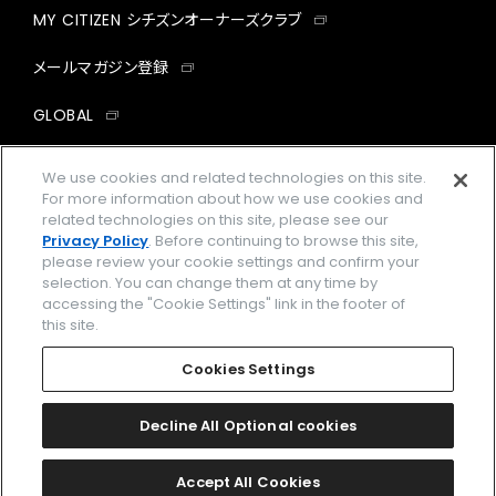
MY CITIZEN シチズンオーナーズクラブ
メールマガジン登録
GLOBAL
facebook
instagram
twitter
yout
We use cookies and related technologies on this site.
For more information about how we use cookies and
related technologies on this site, please see our
Privacy Policy
. Before continuing to browse this site,
please review your cookie settings and confirm your
企業情報
ご利用規約
selection. You can change them at any time by
accessing the "Cookie Settings" link in the footer of
プライバシーポリシー
Cookies Settings
this site.
特定商取引法に基づく表示
Cookies Settings
Amazon PayはAmazon.com, Inc.またはその関連会社の商標です。
楽天ペイは楽天株式会社の登録商標です。
Decline All Optional cookies
©
2026 CITIZEN WATCH CO., LTD.
Accept All Cookies