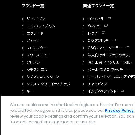
ブランド一覧
関連ブランド一覧
ザ・シチズン
カンパノラ
エコ・ドライブ ワン
ウィッカ
エクシード
レグノ
アテッサ
Q&Qウオッチ
プロマスター
Q&Qスマイルソーラー
シリーズエイト
法人向けオリジナルウオッチ
クロスシー
時計工房 マイクリエーション
シチズン エル
ポール・スミス ウォッチ
シチズンコレクション
マーガレット・ハウエル アイデ
シチズン クリエイティブ ラボ
チャンピオン
キー
インディペンデント
FTS（カスタマイズ腕時計）
We use cookies and related technologies on this site. For mor
related technologies on this site, please see our
Privacy Policy
review your cookie settings and confirm your selection. You ca
"Cookie Settings" link in the footer of this site.