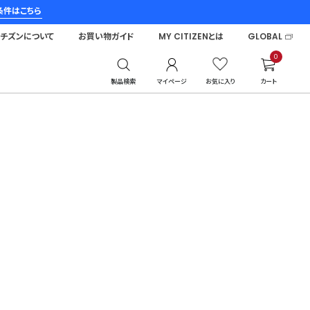
条件はこちら
シチズンについて
お買い物ガイド
MY CITIZENとは
GLOBAL
0
製品検索
マイページ
お気に入り
カート