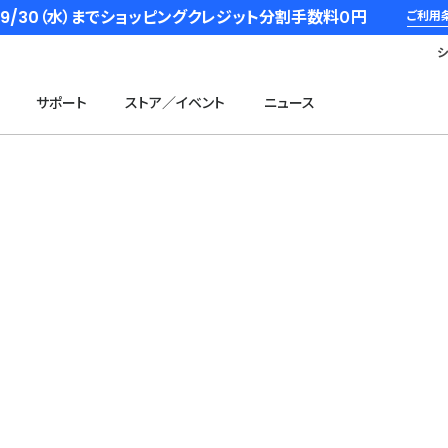
6/9/30（水）までショッピングクレジット分割手数料０円
ご利用
サポート
ストア／イベント
ニュース