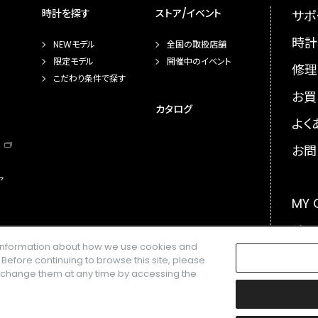
時計を探す
ストア/イベント
サポ
時計
NEWモデル
全国の取扱店舗
限定モデル
開催中のイベント
修理
こだわり条件で探す
お買
カタログ
よく
お問
ア
MY
メー
e information about how we use cookies and
GLO
. Before continuing to browse this site, please
n change them at any time by accessing the