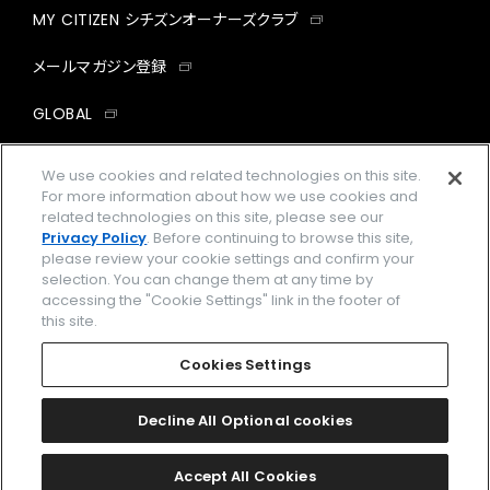
MY CITIZEN シチズンオーナーズクラブ
メールマガジン登録
GLOBAL
facebook
instagram
twitter
yout
We use cookies and related technologies on this site.
For more information about how we use cookies and
related technologies on this site, please see our
Privacy Policy
. Before continuing to browse this site,
please review your cookie settings and confirm your
企業情報
ご利用規約
selection. You can change them at any time by
accessing the "Cookie Settings" link in the footer of
プライバシーポリシー
Cookies Settings
this site.
特定商取引法に基づく表示
Cookies Settings
Amazon PayはAmazon.com, Inc.またはその関連会社の商標です。
楽天ペイは楽天株式会社の登録商標です。
Decline All Optional cookies
©
2026 CITIZEN WATCH CO., LTD.
Accept All Cookies