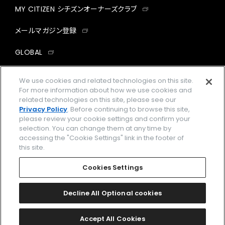
MY CITIZEN シチズンオーナーズクラブ
メールマガジン登録
GLOBAL
facebook
instagram
twitter
yout
We use cookies and related technologies on this site.
For more information about how we use cookies and
related technologies on this site, please see our
Privacy Policy
. Before continuing to browse this site,
please review your cookie settings and confirm your
企業情報
ご利用規約
selection. You can change them at any time by
accessing the "Cookie Settings" link in the footer of
プライバシーポリシー
Cookies Settings
this site.
特定商取引法に基づく表示
Cookies Settings
Amazon PayはAmazon.com, Inc.またはその関連会社の商標です。
楽天ペイは楽天株式会社の登録商標です。
Decline All Optional cookies
©
2026 CITIZEN WATCH CO., LTD.
Accept All Cookies