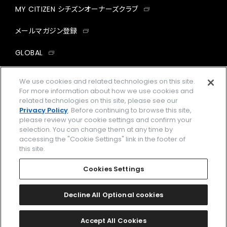
MY CITIZEN シチズンオーナーズクラブ
メールマガジン登録
GLOBAL
facebook
instagram
twitter
yout
We use cookies and related technologies on this site.
For more information about how we use cookies and
related technologies on this site, please see our
Privacy Policy
. Before continuing to browse this site,
please review your cookie settings and confirm your
企業情報
ご利用規約
selection. You can change them at any time by
accessing the "Cookie Settings" link in the footer of
プライバシーポリシー
Cookies Settings
this site.
特定商取引法に基づく表示
Cookies Settings
Amazon PayはAmazon.com, Inc.またはその関連会社の商標です。
楽天ペイは楽天株式会社の登録商標です。
Decline All Optional cookies
©
2026 CITIZEN WATCH CO., LTD.
Accept All Cookies