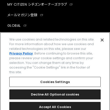
MY CITIZEN シチズンオーナーズクラブ
メールマガジン登録
GLOBAL
facebook
instagram
twitter
yout
We use cookies and related technologies on this site.
For more information about how we use cookies and
related technologies on this site, please see our
Privacy Policy
. Before continuing to browse this site,
please review your cookie settings and confirm your
企業情報
ご利用規約
selection. You can change them at any time by
accessing the "Cookie Settings" link in the footer of
プライバシーポリシー
Cookies Settings
this site.
特定商取引法に基づく表示
Cookies Settings
Amazon PayはAmazon.com, Inc.またはその関連会社の商標です。
楽天ペイは楽天株式会社の登録商標です。
Decline All Optional cookies
©
2026 CITIZEN WATCH CO., LTD.
Accept All Cookies