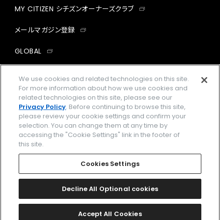
MY CITIZEN シチズンオーナーズクラブ
メールマガジン登録
GLOBAL
facebook
instagram
twitter
yout
We use cookies and related technologies on this site.
For more information about how we use cookies and
related technologies on this site, please see our
Privacy Policy
. Before continuing to browse this site,
please review your cookie settings and confirm your
企業情報
ご利用規約
selection. You can change them at any time by
accessing the "Cookie Settings" link in the footer of
プライバシーポリシー
Cookies Settings
this site.
特定商取引法に基づく表示
Cookies Settings
Amazon PayはAmazon.com, Inc.またはその関連会社の商標です。
楽天ペイは楽天株式会社の登録商標です。
Decline All Optional cookies
©
2026 CITIZEN WATCH CO., LTD.
Accept All Cookies