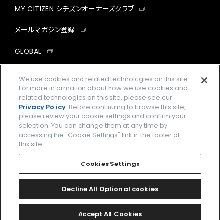
MY CITIZEN シチズンオーナーズクラブ
メールマガジン登録
GLOBAL
facebook
instagram
twitter
yout
We use cookies and related technologies on this site.
For more information about how we use cookies and
related technologies on this site, please see our
Privacy Policy
. Before continuing to browse this site,
please review your cookie settings and confirm your
企業情報
ご利用規約
selection. You can change them at any time by
accessing the "Cookie Settings" link in the footer of
プライバシーポリシー
Cookies Settings
this site.
特定商取引法に基づく表示
Cookies Settings
Amazon PayはAmazon.com, Inc.またはその関連会社の商標です。
楽天ペイは楽天株式会社の登録商標です。
Decline All Optional cookies
©
2026 CITIZEN WATCH CO., LTD.
Accept All Cookies