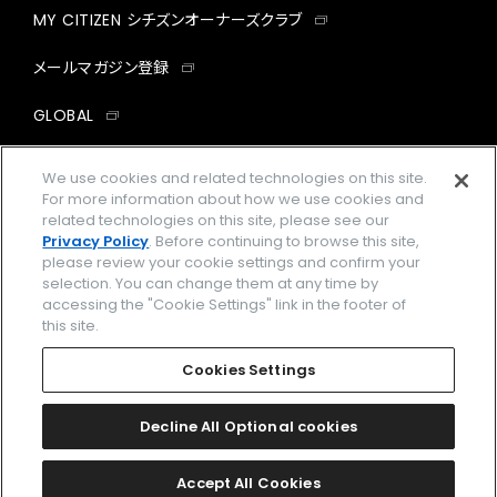
MY CITIZEN シチズンオーナーズクラブ
メールマガジン登録
GLOBAL
facebook
instagram
twitter
yout
We use cookies and related technologies on this site.
For more information about how we use cookies and
related technologies on this site, please see our
Privacy Policy
. Before continuing to browse this site,
please review your cookie settings and confirm your
企業情報
ご利用規約
selection. You can change them at any time by
accessing the "Cookie Settings" link in the footer of
プライバシーポリシー
Cookies Settings
this site.
特定商取引法に基づく表示
Cookies Settings
Amazon PayはAmazon.com, Inc.またはその関連会社の商標です。
楽天ペイは楽天株式会社の登録商標です。
Decline All Optional cookies
©
2026 CITIZEN WATCH CO., LTD.
Accept All Cookies