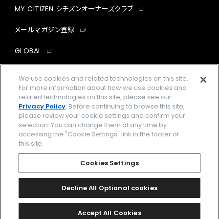
MY CITIZEN シチズンオーナーズクラブ
メールマガジン登録
GLOBAL
facebook
instagram
twitter
yout
We use cookies and related technologies on this site.
For more information about how we use cookies and
related technologies on this site, please see our
Privacy Policy
. Before continuing to browse this site,
please review your cookie settings and confirm your
企業情報
ご利用規約
selection. You can change them at any time by
accessing the "Cookie Settings" link in the footer of
プライバシーポリシー
Cookies Settings
this site.
特定商取引法に基づく表示
Cookies Settings
Amazon PayはAmazon.com, Inc.またはその関連会社の商標です。
楽天ペイは楽天株式会社の登録商標です。
Decline All Optional cookies
©
2026 CITIZEN WATCH CO., LTD.
Accept All Cookies