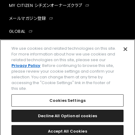
MY CITIZEN シチズンオーナーズクラブ
メールマガジン登録
GLOBAL
facebook
instagram
twitter
yout
We use cookies and related technologies on this site.
For more information about how we use cookies and
related technologies on this site, please see our
Privacy Policy
. Before continuing to browse this site,
please review your cookie settings and confirm your
企業情報
ご利用規約
selection. You can change them at any time by
accessing the "Cookie Settings" link in the footer of
プライバシーポリシー
Cookies Settings
this site.
特定商取引法に基づく表示
Cookies Settings
Amazon PayはAmazon.com, Inc.またはその関連会社の商標です。
楽天ペイは楽天株式会社の登録商標です。
Decline All Optional cookies
©
2026 CITIZEN WATCH CO., LTD.
Accept All Cookies