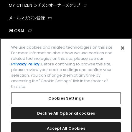
MY CITIZEN シチズンオーナーズクラブ
メールマガジン登録
GLOBAL
facebook
instagram
twitter
yout
We use cookies and related technologies on this site.
For more information about how we use cookies and
related technologies on this site, please see our
Privacy Policy
. Before continuing to browse this site,
please review your cookie settings and confirm your
企業情報
ご利用規約
selection. You can change them at any time by
accessing the "Cookie Settings" link in the footer of
プライバシーポリシー
Cookies Settings
this site.
特定商取引法に基づく表示
Cookies Settings
Amazon PayはAmazon.com, Inc.またはその関連会社の商標です。
楽天ペイは楽天株式会社の登録商標です。
Decline All Optional cookies
©
2026 CITIZEN WATCH CO., LTD.
Accept All Cookies