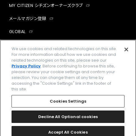
MY CITIZEN シチズンオーナーズクラブ
メールマガジン登録
GLOBAL
facebook
instagram
twitter
yout
We use cookies and related technologies on this site.
For more information about how we use cookies and
related technologies on this site, please see our
Privacy Policy
. Before continuing to browse this site,
please review your cookie settings and confirm your
企業情報
ご利用規約
selection. You can change them at any time by
accessing the "Cookie Settings" link in the footer of
プライバシーポリシー
Cookies Settings
this site.
特定商取引法に基づく表示
Cookies Settings
Amazon PayはAmazon.com, Inc.またはその関連会社の商標です。
楽天ペイは楽天株式会社の登録商標です。
Decline All Optional cookies
©
2026 CITIZEN WATCH CO., LTD.
Accept All Cookies