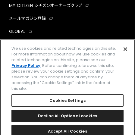
MY CITIZEN シチズンオーナーズクラブ
メールマガジン登録
GLOBAL
facebook
instagram
twitter
yout
We use cookies and related technologies on this site.
For more information about how we use cookies and
related technologies on this site, please see our
Privacy Policy
. Before continuing to browse this site,
please review your cookie settings and confirm your
企業情報
ご利用規約
selection. You can change them at any time by
accessing the "Cookie Settings" link in the footer of
プライバシーポリシー
Cookies Settings
this site.
特定商取引法に基づく表示
Cookies Settings
Amazon PayはAmazon.com, Inc.またはその関連会社の商標です。
楽天ペイは楽天株式会社の登録商標です。
Decline All Optional cookies
©
2026 CITIZEN WATCH CO., LTD.
Accept All Cookies