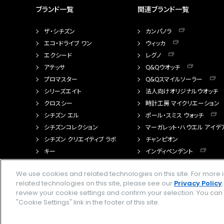
ブランド一覧
関連ブランド一覧
ザ・シチズン
カンパノラ
エコ・ドライブ ワン
ウィッカ
エクシード
レグノ
アテッサ
Q&Qウオッチ
プロマスター
Q&Qスマイルソーラー
シリーズエイト
法人向けオリジナルウオッチ
クロスシー
時計工房 マイクリエーション
シチズン エル
ポール・スミス ウォッチ
シチズンコレクション
マーガレット・ハウエル アイデ
シチズン クリエイティブ ラボ
チャンピオン
キー
インディペンデント
FTS（カスタマイズ腕時計）
We use cookies and related technologies on this site. For mor
related technologies on this site, please see our
Privacy Policy
review your cookie settings and confirm your selection. You ca
"Cookie Settings" link in the footer of this site.