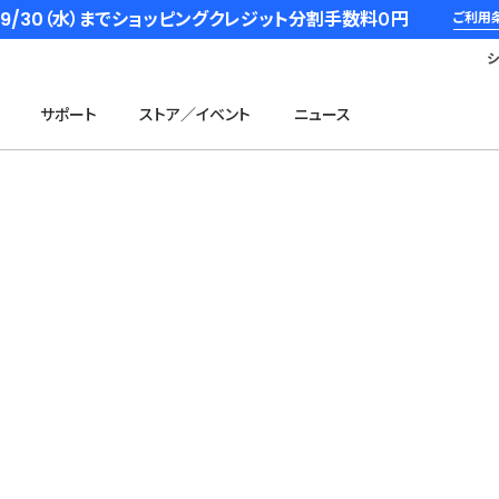
6/9/30（水）までショッピングクレジット分割手数料０円
ご利用
サポート
ストア／イベント
ニュース