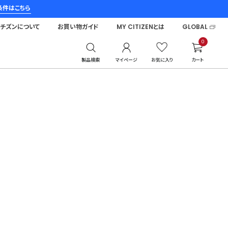
条件はこちら
シチズンについて
お買い物ガイド
MY CITIZENとは
GLOBAL
0
製品検索
マイページ
お気に入り
カート