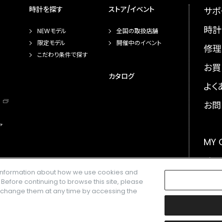
時計を探す
ストア/イベント
サポ
時計
NEWモデル
全国の取扱店舗
限定モデル
開催中のイベント
修理
こだわり条件で探す
お買
カタログ
よく
お問
ア
MY
メー
e information about how we use cookies and
GLO
. Before continuing to browse this site, please
n change them at any time by accessing the