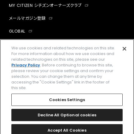
MY CITIZEN シチズンオーナーズクラブ
メールマガジン登録
GLOBAL
facebook
instagram
twitter
yout
We use cookies and related technologies on this site.
For more information about how we use cookies and
related technologies on this site, please see our
Privacy Policy
. Before continuing to browse this site,
please review your cookie settings and confirm your
企業情報
ご利用規約
selection. You can change them at any time by
accessing the "Cookie Settings" link in the footer of
プライバシーポリシー
Cookies Settings
this site.
特定商取引法に基づく表示
Cookies Settings
Amazon PayはAmazon.com, Inc.またはその関連会社の商標です。
楽天ペイは楽天株式会社の登録商標です。
Decline All Optional cookies
©
2026 CITIZEN WATCH CO., LTD.
Accept All Cookies