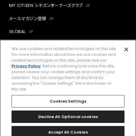
MY CITIZEN シチズンオーナーズクラブ
メールマガジン登録
GLOBAL
facebook
instagram
twitter
yout
We use cookies and related technologies on this site.
For more information about how we use cookies and
related technologies on this site, please see our
Privacy Policy
. Before continuing to browse this site,
please review your cookie settings and confirm your
企業情報
ご利用規約
selection. You can change them at any time by
accessing the "Cookie Settings" link in the footer of
プライバシーポリシー
Cookies Settings
this site.
特定商取引法に基づく表示
Cookies Settings
Amazon PayはAmazon.com, Inc.またはその関連会社の商標です。
楽天ペイは楽天株式会社の登録商標です。
Decline All Optional cookies
©
2026 CITIZEN WATCH CO., LTD.
Accept All Cookies