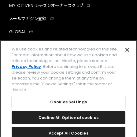
MY CITIZEN シチズンオーナーズクラブ
メールマガジン登録
GLOBAL
facebook
instagram
twitter
yout
We use cookies and related technologies on this site.
For more information about how we use cookies and
related technologies on this site, please see our
Privacy Policy
. Before continuing to browse this site,
please review your cookie settings and confirm your
企業情報
ご利用規約
selection. You can change them at any time by
accessing the "Cookie Settings" link in the footer of
プライバシーポリシー
Cookies Settings
this site.
特定商取引法に基づく表示
Cookies Settings
Amazon PayはAmazon.com, Inc.またはその関連会社の商標です。
楽天ペイは楽天株式会社の登録商標です。
Decline All Optional cookies
©
2026 CITIZEN WATCH CO., LTD.
Accept All Cookies