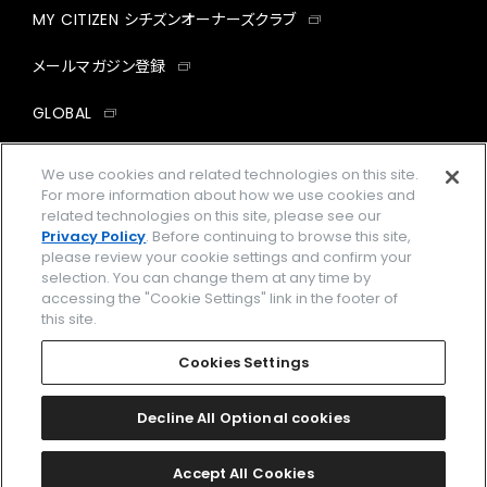
MY CITIZEN シチズンオーナーズクラブ
メールマガジン登録
GLOBAL
facebook
instagram
twitter
yout
We use cookies and related technologies on this site.
For more information about how we use cookies and
related technologies on this site, please see our
Privacy Policy
. Before continuing to browse this site,
please review your cookie settings and confirm your
企業情報
ご利用規約
selection. You can change them at any time by
accessing the "Cookie Settings" link in the footer of
プライバシーポリシー
Cookies Settings
this site.
特定商取引法に基づく表示
Cookies Settings
Amazon PayはAmazon.com, Inc.またはその関連会社の商標です。
楽天ペイは楽天株式会社の登録商標です。
Decline All Optional cookies
©
2026 CITIZEN WATCH CO., LTD.
Accept All Cookies