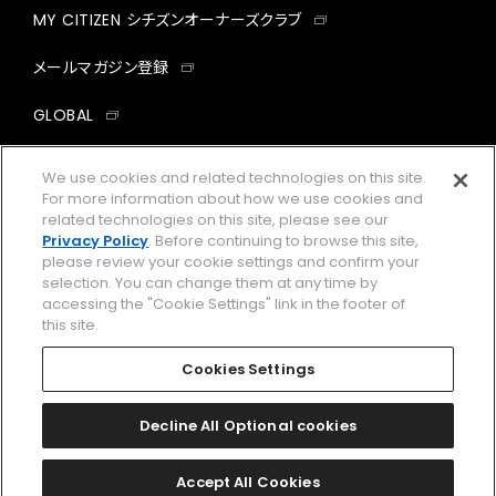
MY CITIZEN シチズンオーナーズクラブ
メールマガジン登録
GLOBAL
facebook
instagram
twitter
yout
We use cookies and related technologies on this site.
For more information about how we use cookies and
related technologies on this site, please see our
Privacy Policy
. Before continuing to browse this site,
please review your cookie settings and confirm your
企業情報
ご利用規約
selection. You can change them at any time by
accessing the "Cookie Settings" link in the footer of
プライバシーポリシー
Cookies Settings
this site.
特定商取引法に基づく表示
Cookies Settings
Amazon PayはAmazon.com, Inc.またはその関連会社の商標です。
楽天ペイは楽天株式会社の登録商標です。
Decline All Optional cookies
©
2026 CITIZEN WATCH CO., LTD.
Accept All Cookies