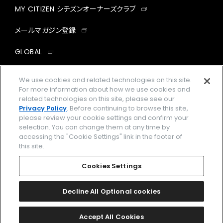
MY CITIZEN シチズンオーナーズクラブ
メールマガジン登録
GLOBAL
facebook
instagram
twitter
yout
We use cookies and related technologies on this site.
For more information about how we use cookies and
related technologies on this site, please see our
Privacy Policy
. Before continuing to browse this site,
please review your cookie settings and confirm your
企業情報
ご利用規約
selection. You can change them at any time by
accessing the "Cookie Settings" link in the footer of
プライバシーポリシー
Cookies Settings
this site.
特定商取引法に基づく表示
Cookies Settings
Amazon PayはAmazon.com, Inc.またはその関連会社の商標です。
楽天ペイは楽天株式会社の登録商標です。
Decline All Optional cookies
©
2026 CITIZEN WATCH CO., LTD.
Accept All Cookies