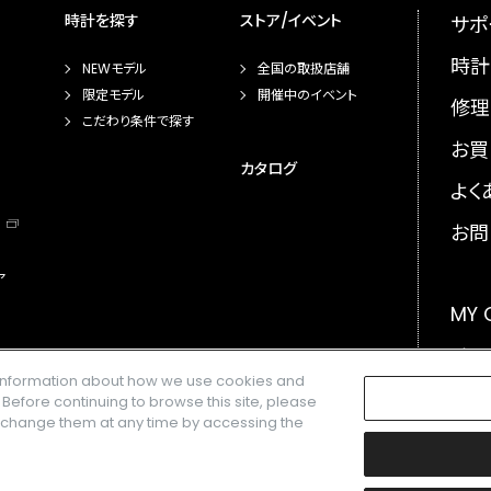
時計を探す
ストア/イベント
サポ
時計
NEWモデル
全国の取扱店舗
限定モデル
開催中のイベント
修理
こだわり条件で探す
お買
カタログ
よく
お問
ア
MY
メー
e information about how we use cookies and
GLO
. Before continuing to browse this site, please
n change them at any time by accessing the