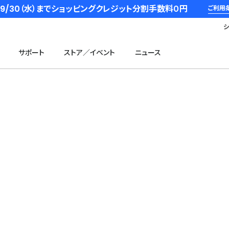
6/9/30（水）までショッピングクレジット分割手数料０円
ご利用
サポート
ストア／イベント
ニュース