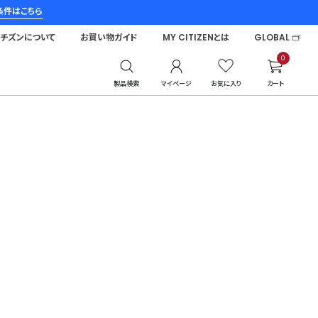
条件はこちら
シチズンについて
お買い物ガイド
MY CITIZENとは
GLOBAL
0
製品検索
マイページ
お気に入り
カート