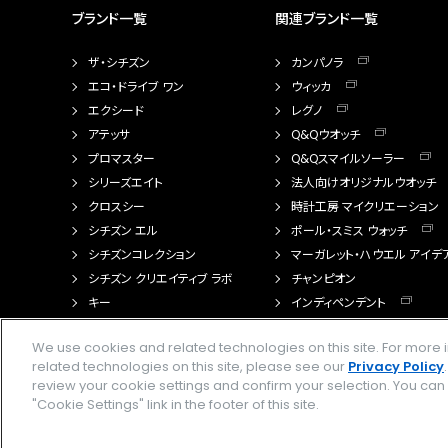
ブランド一覧
関連ブランド一覧
ザ・シチズン
カンパノラ
エコ・ドライブ ワン
ウィッカ
エクシード
レグノ
アテッサ
Q&Qウオッチ
プロマスター
Q&Qスマイルソーラー
シリーズエイト
法人向けオリジナルウオッチ
クロスシー
時計工房 マイクリエーション
シチズン エル
ポール・スミス ウォッチ
シチズンコレクション
マーガレット・ハウエル アイデ
シチズン クリエイティブ ラボ
チャンピオン
キー
インディペンデント
FTS（カスタマイズ腕時計）
We use cookies and related technologies on this site. For mor
related technologies on this site, please see our
Privacy Policy
review your cookie settings and confirm your selection. You ca
"Cookie Settings" link in the footer of this site.