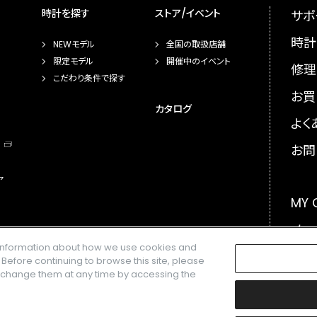
時計を探す
ストア/イベント
サポ
時計
NEWモデル
全国の取扱店舗
限定モデル
開催中のイベント
修理
こだわり条件で探す
お買
カタログ
よく
お問
ア
MY
メー
e information about how we use cookies and
GLO
. Before continuing to browse this site, please
n change them at any time by accessing the