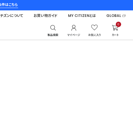
条件はこちら
シチズンについて
お買い物ガイド
MY CITIZENとは
GLOBAL
0
製品検索
マイページ
お気に入り
カート