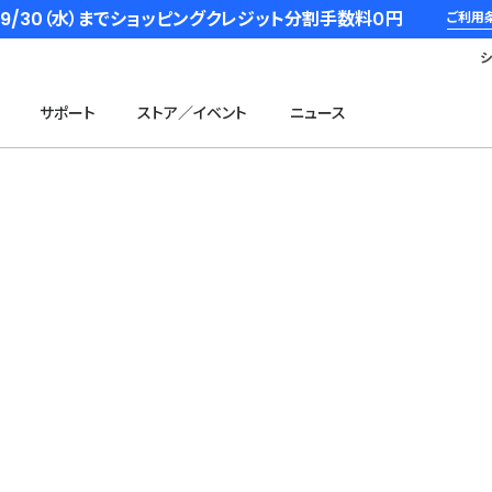
6/9/30（水）までショッピングクレジット分割手数料０円
ご利用
サポート
ストア／イベント
ニュース