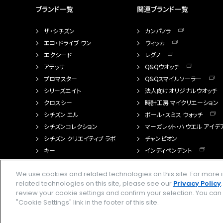
ブランド一覧
関連ブランド一覧
ザ・シチズン
カンパノラ
エコ・ドライブ ワン
ウィッカ
エクシード
レグノ
アテッサ
Q&Qウオッチ
プロマスター
Q&Qスマイルソーラー
シリーズエイト
法人向けオリジナルウオッチ
クロスシー
時計工房 マイクリエーション
シチズン エル
ポール・スミス ウォッチ
シチズンコレクション
マーガレット・ハウエル アイデ
シチズン クリエイティブ ラボ
チャンピオン
キー
インディペンデント
FTS（カスタマイズ腕時計）
We use cookies and related technologies on this site. For mor
related technologies on this site, please see our
Privacy Policy
review your cookie settings and confirm your selection. You ca
"Cookie Settings" link in the footer of this site.