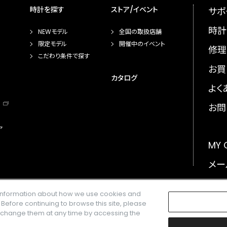
時計を探す
ストア/イベント
サポ
時計
NEWモデル
全国の取扱店舗
限定モデル
開催中のイベント
修理
こだわり条件で探す
お買
カタログ
よく
お問
ア
MY
メー
GLO
e information about how we use cookies and
. Before continuing to browse this site, please
n change them at any time by accessing the