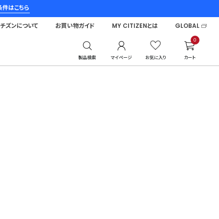
条件はこちら
シチズンについて
お買い物ガイド
MY CITIZENとは
GLOBAL
0
製品検索
マイページ
お気に入り
カート