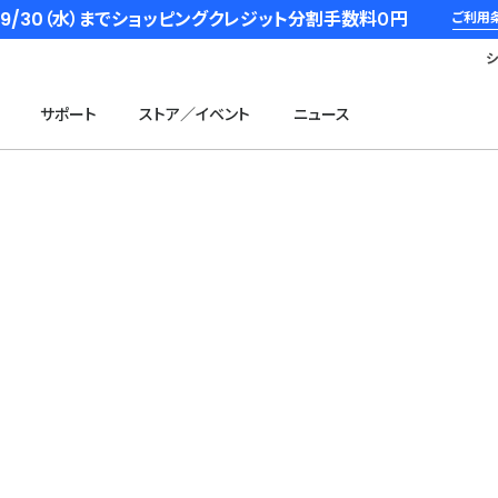
6/9/30（水）までショッピングクレジット分割手数料０円
ご利用
サポート
ストア／イベント
ニュース