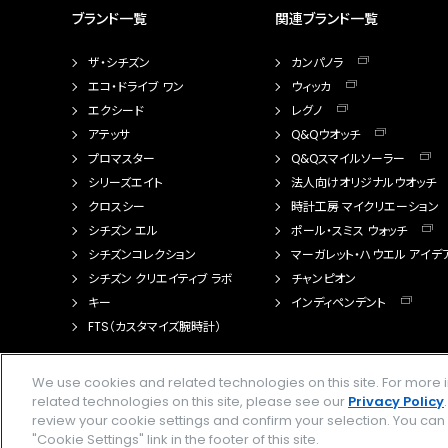
ブランド一覧
関連ブランド一覧
ザ・シチズン
カンパノラ
エコ・ドライブ ワン
ウィッカ
エクシード
レグノ
アテッサ
Q&Qウオッチ
プロマスター
Q&Qスマイルソーラー
シリーズエイト
法人向けオリジナルウオッチ
クロスシー
時計工房 マイクリエーション
シチズン エル
ポール・スミス ウォッチ
シチズンコレクション
マーガレット・ハウエル アイデ
シチズン クリエイティブ ラボ
チャンピオン
キー
インディペンデント
FTS（カスタマイズ腕時計）
We use cookies and related technologies on this site. For mor
related technologies on this site, please see our
Privacy Policy
review your cookie settings and confirm your selection. You ca
"Cookie Settings" link in the footer of this site.